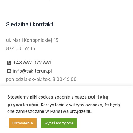
Siedziba i kontakt
ul. Marii Konopnickiej 13
87-100 Toruń
+48 662 072 661
info@tak.torun.pl
poniedziałek–piątek: 8.00-16.00
polityką
Stosujemy pliki cookies zgodnie z naszą
prywatności
. Korzystanie z witryny oznacza, że będą
one zamieszczane w Państwa urządzeniu.
Ustawienia
Wyrażam zgodę
© Toruńska Agenda Kulturalna 2011–2024