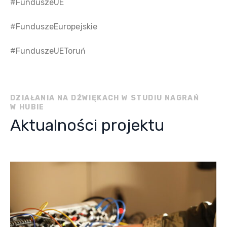
#FunduszeUE
#FunduszeEuropejskie
#FunduszeUEToruń
DZIAŁANIA NA DŹWIĘKACH W STUDIU NAGRAŃ
W HUBIE
Aktualności projektu